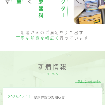
す
療
く
尿
ク
器
タ
科
ー
患者さんのご満足を引き出す
丁寧な診療を幅広く
行っています
新着情報
NEWS
一覧はこちらから>
2026.07.14
夏期休診のお知らせ