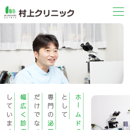
し
幅
だ
専
と
ホ
て
広
け
門
し
ー
い
く
で
の
て
ム
ま
診
な
泌
ド