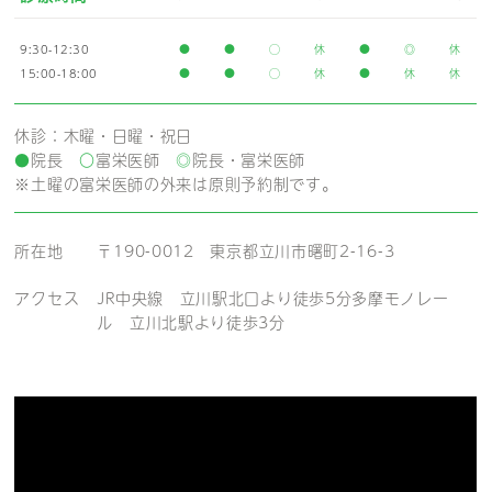
9:30-12:30
●
●
◯
休
●
◎
休
15:00-18:00
●
●
◯
休
●
休
休
休診：木曜・日曜・祝日
●
院長
〇
富栄医師
◎
院長・富栄医師
※土曜の富栄医師の外来は原則予約制です。
所在地
〒190-0012 東京都立川市曙町2-16-3
アクセス
JR中央線 立川駅北口より徒歩5分
多摩モノレー
ル 立川北駅より徒歩3分