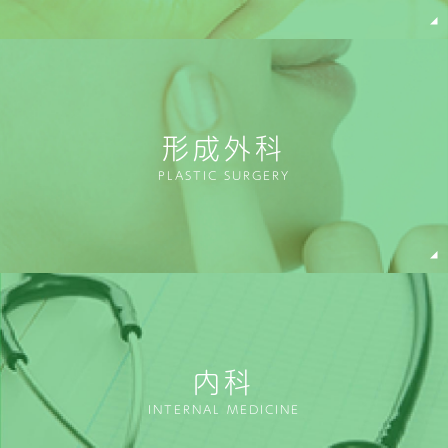
形成外科
PLASTIC SURGERY
内科
INTERNAL MEDICINE